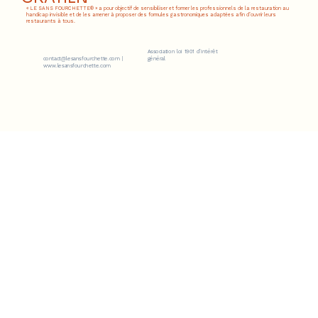
« LE SANS FOURCHETTE® » a pour objectif de sensibiliser et former les professionnels de la restauration au
handicap invisible et de les amener à proposer des formules gastronomiques adaptées afin d’ouvrir leurs
restaurants à tous.
Association loi 1901 d’intérêt
contact@lesansfourchette.com
|
général
www.lesansfourchette.com