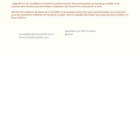
L'objectif est de sensibiliser et former les professionnels de la restauration au handicap invisible et de
proposer des formules gastronomiques adaptées afin d’ouvrir les restaurants à tous.
Recréer des moments de plaisir, de convivialité et de partage autour d’un repas gastronomique au restaurant
pour des personnes atteintes de handicap invisible, dont la maladie d’Alzheimer, ainsi que pour leurs familles et
leurs aidants.
Association loi 1901 d’intérêt
contact@lesansfourchette.com
|
général
www.lesansfourchette.com