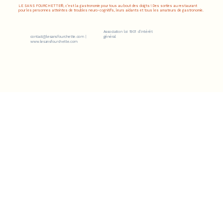
LE SANS FOURCHETTE®, c’est la gastronomie pour tous au bout des doigts ! Des sorties au restaurant
pour les personnes atteintes de troubles neuro-cognitifs, leurs aidants et tous les amateurs de gastronomie.
Association loi 1901 d’intérêt
contact@lesansfourchette.com
|
général
www.lesansfourchette.com