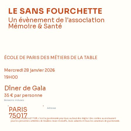
LE SANS FOURCHETTE
Un évènement de l'association
Mémoire & Santé
ÉCOLE DE PARIS DES MÉTIERS DE LA TABLE
Mercredi 28 janvier 2026
19H00
Dîner de Gala
35 € par personne
Boissons incluses
PARIS
Adresse
75017
LE SANS FOURCHETTE®, c’est la gastronomie pour tous au bout des doigts ! Des sorties au restaurant
pour les personnes atteintes de troubles neuro-évolutifs, leurs aidants et tous les amateurs de gastronomie.