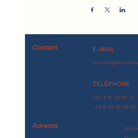
Contact
E-MAIL
contact@lesansfou
TÉLÉPHONE
+33 4 91 33 69 73
+33 6 08 49 36 95
Adresse
58 bo
Marse