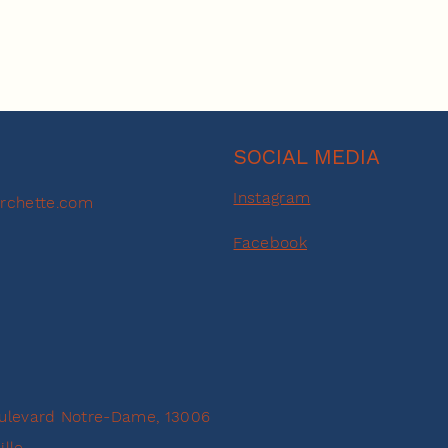
SOCIAL MEDIA
Instagram
rchette.com
Facebook
ulevard Notre-Dame, 13006
ille