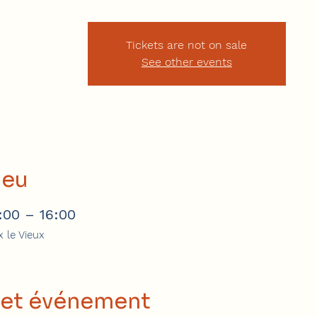
Tickets are not on sale
See other events
ieu
2:00 – 16:00
 le Vieux
cet événement