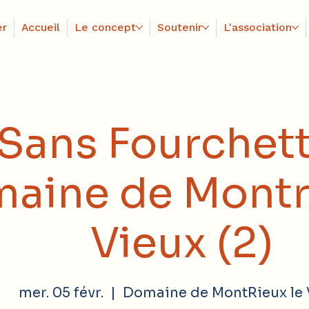
er
Accueil
Le concept
Soutenir
L'association
 Sans Fourchet
aine de Montri
Vieux (2)
mer. 05 févr.
  |  
Domaine de MontRieux le 