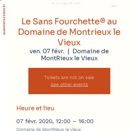
Réserver
Accueil
Le concept
Soutenir
L'association
Presse
LE SANS FOURCHETTE
Espace membre
Le Sans Fourchette® au
Domaine de Montrieux le
Vieux
ven. 07 févr.
  |  
Domaine de
MontRieux le Vieux
Tickets are not on sale
See other events
Heure et lieu
07 févr. 2020, 12:00 – 16:00
Domaine de MontRieux le Vieux