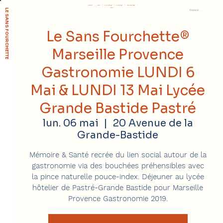
Réserver
Accueil
Le concept
Soutenir
L'association
Presse
LE SANS FOURCHETTE
Espace membre
Le Sans Fourchette®
Marseille Provence
Gastronomie LUNDI 6
Mai & LUNDI 13 Mai Lycée
Grande Bastide Pastré
lun. 06 mai
  |  
20 Avenue de la
Grande-Bastide
Mémoire & Santé recrée du lien social autour de la
gastronomie via des bouchées préhensibles avec
la pince naturelle pouce-index. Déjeuner au lycée
hôtelier de Pastré-Grande Bastide pour Marseille
Provence Gastronomie 2019.