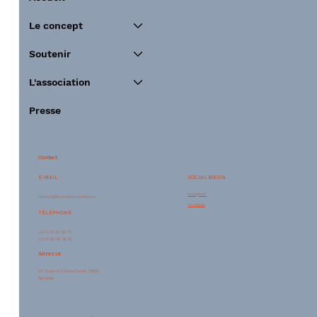
Le concept
Soutenir
L'association
Presse
Contact
SOCIAL MEDIA
E-MAIL
Instagram
contact@lesansfourchette.com
Facebook
TÉLÉPHONE
+33 4 91 33 69 73
+33 6 08 49 36 95
Adresse
58 boulevard Notre-Dame, 13006
Marseille